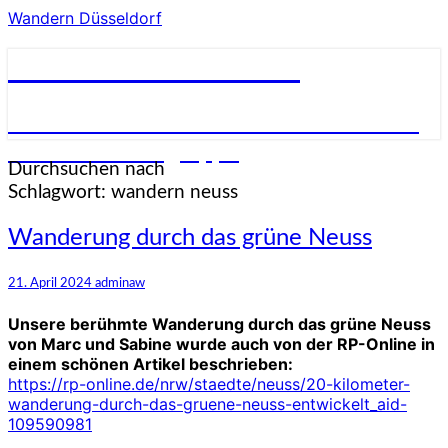
Wandern Düsseldorf
Wandern Düsseldorf
Wandern in und um Düsseldorf in einer
netten Wandergruppe
Durchsuchen nach
Schlagwort:
wandern neuss
Wanderung
Wanderung durch das grüne Neuss
durch
das
21. April 2024
adminaw
grüne
Neuss
Unsere berühmte Wanderung durch das grüne Neuss
von Marc und Sabine wurde auch von der RP-Online in
einem schönen Artikel beschrieben:
https://rp-online.de/nrw/staedte/neuss/20-kilometer-
wanderung-durch-das-gruene-neuss-entwickelt_aid-
109590981