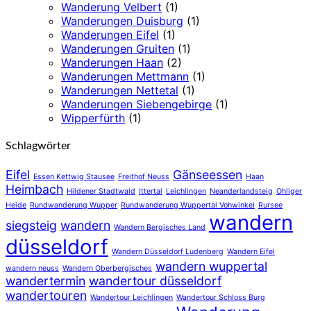
Wanderung Velbert
(1)
Wanderungen Duisburg
(1)
Wanderungen Eifel
(1)
Wanderungen Gruiten
(1)
Wanderungen Haan
(2)
Wanderungen Mettmann
(1)
Wanderungen Nettetal
(1)
Wanderungen Siebengebirge
(1)
Wipperfürth
(1)
Schlagwörter
Eifel
Gänseessen
Essen Kettwig Stausee
Freithof Neuss
Haan
Heimbach
Hildener Stadtwald
Ittertal
Leichlingen
Neanderlandsteig
Ohliger
Heide
Rundwanderung Wupper
Rundwanderung Wuppertal Vohwinkel
Rursee
wandern
siegsteig
wandern
Wandern Bergisches Land
düsseldorf
Wandern Düsseldorf Ludenberg
Wandern Eifel
wandern wuppertal
wandern neuss
Wandern Oberbergisches
wandertermin
wandertour düsseldorf
wandertouren
Wandertour Leichlingen
Wandertour Schloss Burg