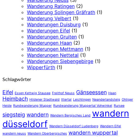
Wanderung Ratingen
(2)
Wanderung Solingen Gräfrath
(1)
Wanderung Velbert
(1)
Wanderungen Duisburg
(1)
Wanderungen Eifel
(1)
Wanderungen Gruiten
(1)
Wanderungen Haan
(2)
Wanderungen Mettmann
(1)
Wanderungen Nettetal
(1)
Wanderungen Siebengebirge
(1)
Wipperfürth
(1)
Schlagwörter
Eifel
Gänseessen
Essen Kettwig Stausee
Freithof Neuss
Haan
Heimbach
Hildener Stadtwald
Ittertal
Leichlingen
Neanderlandsteig
Ohliger
Heide
Rundwanderung Wupper
Rundwanderung Wuppertal Vohwinkel
Rursee
wandern
siegsteig
wandern
Wandern Bergisches Land
düsseldorf
Wandern Düsseldorf Ludenberg
Wandern Eifel
wandern wuppertal
wandern neuss
Wandern Oberbergisches