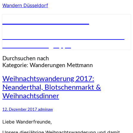
Wandern Düsseldorf
Wandern Düsseldorf
Wandern in und um Düsseldorf in einer
netten Wandergruppe
Durchsuchen nach
Kategorie:
Wanderungen Mettmann
Weihnachtswanderung
Weihnachtswanderung 2017:
2017:
Neanderthal, Blotschenmarkt &
Neanderthal,
Blotschenmarkt
Weihnachtsdinner
&
Weihnachtsdinner
12. Dezember 2017
adminaw
Liebe Wanderfreunde,
Unsere diesjährige Weihnachtswanderung und damit