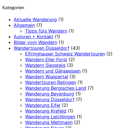
Kategorien
Aktuelle Wanderung
(1)
Allgemein
(7)
Tipps fürs Wandern
(1)
Autoren + Kontakt
(1)
Bilder vom Wandern
(1)
Wandertouren Düsseldorf
(43)
Elfringhauser Schweiz Wandertouren
(2)
Wandern Eller Forst
(2)
Wandern Siegsteig
(3)
Wandern und Gänseessen
(1)
Wandern Wuppertal
(3)
Wandertouren Ratingen
(1)
Wanderung Bergisches Land
(7)
Wanderung Beyenburg
(1)
Wanderung Düsseldorf
(7)
Wanderung Eifel
(2)
Wanderung Krefeld
(1)
Wanderung Leichlingen
(1)
Wanderung Mettmann
(2)
Wanderung Neuss
(3)