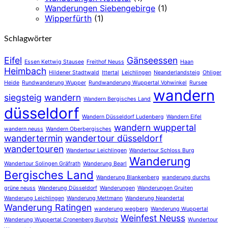
Wanderungen Siebengebirge
(1)
Wipperfürth
(1)
Schlagwörter
Eifel
Gänseessen
Essen Kettwig Stausee
Freithof Neuss
Haan
Heimbach
Hildener Stadtwald
Ittertal
Leichlingen
Neanderlandsteig
Ohliger
Heide
Rundwanderung Wupper
Rundwanderung Wuppertal Vohwinkel
Rursee
wandern
siegsteig
wandern
Wandern Bergisches Land
düsseldorf
Wandern Düsseldorf Ludenberg
Wandern Eifel
wandern wuppertal
wandern neuss
Wandern Oberbergisches
wandertermin
wandertour düsseldorf
wandertouren
Wandertour Leichlingen
Wandertour Schloss Burg
Wanderung
Wandertour Solingen Gräfrath
Wanderung Bearl
Bergisches Land
Wanderung Blankenberg
wanderung durchs
grüne neuss
Wanderung Düsseldorf
Wanderungen
Wanderungen Gruiten
Wanderung Leichlingen
Wanderung Mettmann
Wanderung Neandertal
Wanderung Ratingen
wanderung wegberg
Wanderung Wuppertal
Weinfest Neuss
Wanderung Wuppertal Cronenberg Burgholz
Wundertour