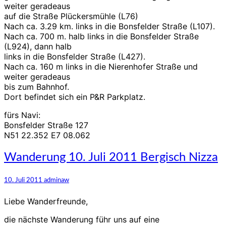
weiter geradeaus
auf die Straße Plückersmühle (L76)
Nach ca. 3.29 km. links in die Bonsfelder Straße (L107).
Nach ca. 700 m. halb links in die Bonsfelder Straße
(L924), dann halb
links in die Bonsfelder Straße (L427).
Nach ca. 160 m links in die Nierenhofer Straße und
weiter geradeaus
bis zum Bahnhof.
Dort befindet sich ein P&R Parkplatz.
fürs Navi:
Bonsfelder Straße 127
N51 22.352 E7 08.062
Wanderung
Wanderung 10. Juli 2011 Bergisch Nizza
10.
Juli
10. Juli 2011
adminaw
2011
Bergisch
Liebe Wanderfreunde,
Nizza
die nächste Wanderung führ uns auf eine