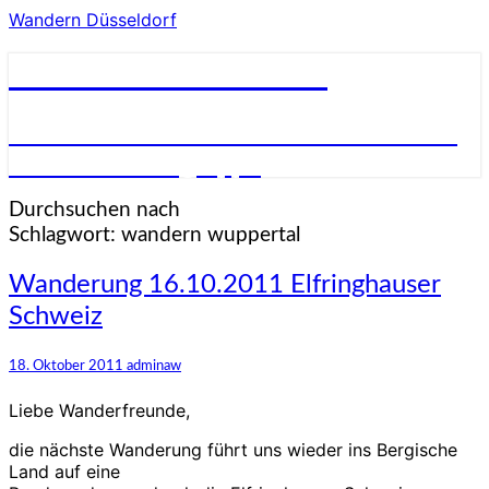
Wandern Düsseldorf
Wandern Düsseldorf
Wandern in und um Düsseldorf in einer
netten Wandergruppe
Durchsuchen nach
Schlagwort:
wandern wuppertal
Wanderung
Wanderung 16.10.2011 Elfringhauser
16.10.2011
Schweiz
Elfringhauser
Schweiz
18. Oktober 2011
adminaw
Liebe Wanderfreunde,
die nächste Wanderung führt uns wieder ins Bergische
Land auf eine