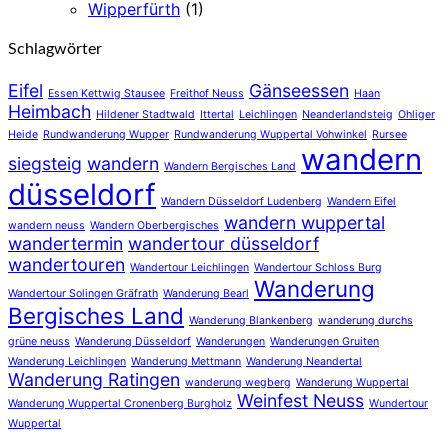
Wipperfürth
(1)
Schlagwörter
Eifel
Gänseessen
Essen Kettwig Stausee
Freithof Neuss
Haan
Heimbach
Hildener Stadtwald
Ittertal
Leichlingen
Neanderlandsteig
Ohliger
Heide
Rundwanderung Wupper
Rundwanderung Wuppertal Vohwinkel
Rursee
wandern
siegsteig
wandern
Wandern Bergisches Land
düsseldorf
Wandern Düsseldorf Ludenberg
Wandern Eifel
wandern wuppertal
wandern neuss
Wandern Oberbergisches
wandertermin
wandertour düsseldorf
wandertouren
Wandertour Leichlingen
Wandertour Schloss Burg
Wanderung
Wandertour Solingen Gräfrath
Wanderung Bearl
Bergisches Land
Wanderung Blankenberg
wanderung durchs
grüne neuss
Wanderung Düsseldorf
Wanderungen
Wanderungen Gruiten
Wanderung Leichlingen
Wanderung Mettmann
Wanderung Neandertal
Wanderung Ratingen
wanderung wegberg
Wanderung Wuppertal
Weinfest Neuss
Wanderung Wuppertal Cronenberg Burgholz
Wundertour
Wuppertal