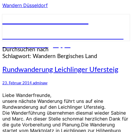
Wandern Düsseldorf
Wandern Düsseldorf
Wandern in und um Düsseldorf in einer
netten Wandergruppe
Durchsuchen nach
Schlagwort:
Wandern Bergisches Land
Rundwanderung
Rundwanderung Leichlinger Ufersteig
Leichlinger
Ufersteig
23. Februar 2014
adminaw
Liebe Wanderfreunde,
unsere nächste Wanderung führt uns auf eine
Rundwanderung auf den Leichlinger Ufersteig.
Die Wanderführung übernehmen diesmal wieder Sabine
und Marc. An dieser Stelle schonmal herzlichen Dank für
die gute Vorbereitung und Planung.Die Wanderung
startet vom Marktplatz in Leichlingen zur Höhenburg