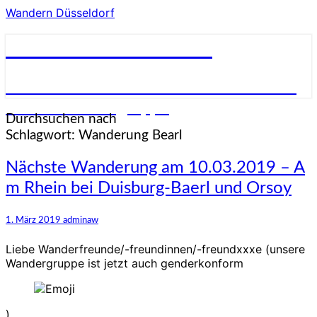
Wandern Düsseldorf
Wandern Düsseldorf
Wandern in und um Düsseldorf in einer
netten Wandergruppe
Durchsuchen nach
Schlagwort:
Wanderung Bearl
Nächste
Nächste Wanderung am 10.03.2019 – A
Wanderung
m Rhein bei Duisburg-Baerl und Orsoy
am
10.03.2019
–
1. März 2019
adminaw
A
m
Liebe Wanderfreunde/-freundinnen/-freundxxxe (unsere
Rhein
Wandergruppe ist jetzt auch genderkonform
bei
Duisburg-
Baerl
),