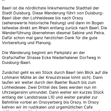
und
Orsoy
Baerl ist die nördlichste linksrheinische Stadtteil der
Stadt Duisburg. Diese Wanderung führt von Duisburg-
Baerl über den Lohheidesee bis nach Orsoy
(sehenswerte historische Festung) und dann im Bogen
teilweise direkt am Rhein entlang zurück nach Baerl. Die
Wanderführung übernehmen diesmal Sabine und Petra.
Dafür schon mal ganz herzlichen Dank für die gute
Vorbereitung und Planung.
Die Wanderung beginnt am Parkplatz an der
Grafschafter Strasse Ecke Niederhalener Dorfweg in
Duisburg-Baerl.
Zunächst geht es ein Stück durch Baerl (ein Blick auf die
Lohmann Mühle an der Kreuzstrasse lohnt sich). Dann
laufen wir weiter durch den Baerler Busch bis zum
Lohheidesee. Zwei Drittel des Sees werden nun im
Uhrzeigersinn umrundet. Dann weiter ein kurzes Stück
entlang der Landstrasse L10 und weiter parallel zur
Bahnlinie vorbei an Orsoyerberg bis Orsoy. In Orsoy
kehren wir im rustikalen und urgemütlichen Cafe