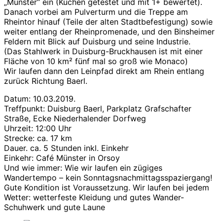
„Münster“ ein (Kuchen getestet und mit 1+ bewertet).
Danach vorbei am Pulverturm und die Treppe am
Rheintor hinauf (Teile der alten Stadtbefestigung) sowie
weiter entlang der Rheinpromenade, und den Binsheimer
Feldern mit Blick auf Duisburg und seine Industrie.
(Das Stahlwerk in Duisburg-Bruckhausen ist mit einer
Fläche von 10 km² fünf mal so groß wie Monaco)
Wir laufen dann den Leinpfad direkt am Rhein entlang
zurück Richtung Baerl.
Datum: 10.03.2019.
Treffpunkt: Duisburg Baerl, Parkplatz Grafschafter
Straße, Ecke Niederhalender Dorfweg
Uhrzeit: 12:00 Uhr
Strecke: ca. 17 km
Dauer. ca. 5 Stunden inkl. Einkehr
Einkehr: Café Münster in Orsoy
Und wie immer: Wie wir laufen ein zügiges
Wandertempo – kein Sonntagsnachmittagsspaziergang!
Gute Kondition ist Voraussetzung. Wir laufen bei jedem
Wetter: wetterfeste Kleidung und gutes Wander-
Schuhwerk und gute Laune