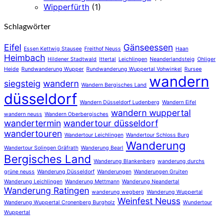
Wipperfürth
(1)
Schlagwörter
Eifel
Gänseessen
Essen Kettwig Stausee
Freithof Neuss
Haan
Heimbach
Hildener Stadtwald
Ittertal
Leichlingen
Neanderlandsteig
Ohliger
Heide
Rundwanderung Wupper
Rundwanderung Wuppertal Vohwinkel
Rursee
wandern
siegsteig
wandern
Wandern Bergisches Land
düsseldorf
Wandern Düsseldorf Ludenberg
Wandern Eifel
wandern wuppertal
wandern neuss
Wandern Oberbergisches
wandertermin
wandertour düsseldorf
wandertouren
Wandertour Leichlingen
Wandertour Schloss Burg
Wanderung
Wandertour Solingen Gräfrath
Wanderung Bearl
Bergisches Land
Wanderung Blankenberg
wanderung durchs
grüne neuss
Wanderung Düsseldorf
Wanderungen
Wanderungen Gruiten
Wanderung Leichlingen
Wanderung Mettmann
Wanderung Neandertal
Wanderung Ratingen
wanderung wegberg
Wanderung Wuppertal
Weinfest Neuss
Wanderung Wuppertal Cronenberg Burgholz
Wundertour
Wuppertal