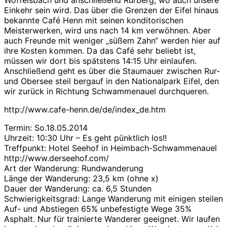
Woffelsbach und anschließend Rurberg, wo auch unsere
Einkehr sein wird. Das über die Grenzen der Eifel hinaus
bekannte Café Henn mit seinen konditorischen
Meisterwerken, wird uns nach 14 km verwöhnen. Aber
auch Freunde mit weniger „süßem Zahn“ werden hier auf
ihre Kosten kommen. Da das Café sehr beliebt ist,
müssen wir dort bis spätstens 14:15 Uhr einlaufen.
Anschließend geht es über die Staumauer zwischen Rur-
und Obersee steil bergauf in den Nationalpark Eifel, den
wir zurück in Richtung Schwammenauel durchqueren.
http://www.cafe-henn.de/de/index_de.htm
Termin: So.18.05.2014
Uhrzeit: 10:30 Uhr – Es geht pünktlich los!!
Treffpunkt: Hotel Seehof in Heimbach-Schwammenauel
http://www.derseehof.com/
Art der Wanderung: Rundwanderung
Länge der Wanderung: 23,5 km (ohne x)
Dauer der Wanderung: ca. 6,5 Stunden
Schwierigkeitsgrad: Lange Wanderung mit einigen steilen
Auf- und Abstiegen 65% unbefestigte Wege 35%
Asphalt. Nur für trainierte Wanderer geeignet. Wir laufen