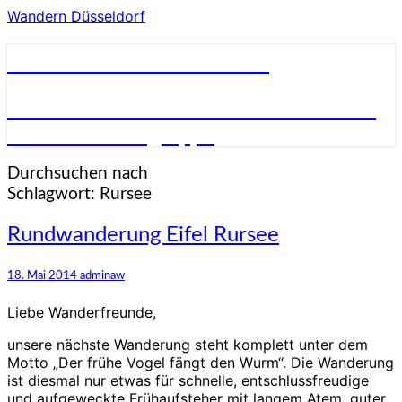
Wandern Düsseldorf
Wandern Düsseldorf
Wandern in und um Düsseldorf in einer
netten Wandergruppe
Durchsuchen nach
Schlagwort:
Rursee
Rundwanderung
Rundwanderung Eifel Rursee
Eifel
Rursee
18. Mai 2014
adminaw
Liebe Wanderfreunde,
unsere nächste Wanderung steht komplett unter dem
Motto „Der frühe Vogel fängt den Wurm“. Die Wanderung
ist diesmal nur etwas für schnelle, entschlussfreudige
und aufgeweckte Frühaufsteher mit langem Atem, guter