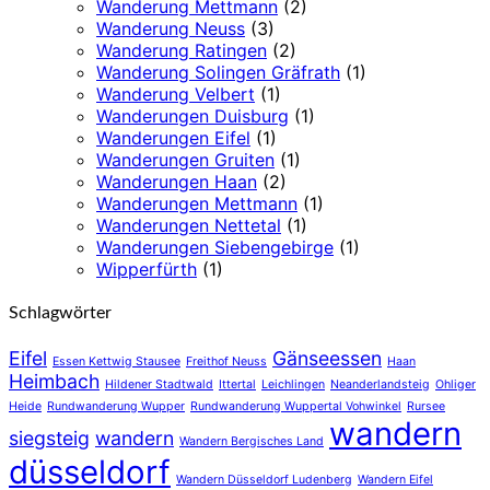
Wanderung Mettmann
(2)
Wanderung Neuss
(3)
Wanderung Ratingen
(2)
Wanderung Solingen Gräfrath
(1)
Wanderung Velbert
(1)
Wanderungen Duisburg
(1)
Wanderungen Eifel
(1)
Wanderungen Gruiten
(1)
Wanderungen Haan
(2)
Wanderungen Mettmann
(1)
Wanderungen Nettetal
(1)
Wanderungen Siebengebirge
(1)
Wipperfürth
(1)
Schlagwörter
Eifel
Gänseessen
Essen Kettwig Stausee
Freithof Neuss
Haan
Heimbach
Hildener Stadtwald
Ittertal
Leichlingen
Neanderlandsteig
Ohliger
Heide
Rundwanderung Wupper
Rundwanderung Wuppertal Vohwinkel
Rursee
wandern
siegsteig
wandern
Wandern Bergisches Land
düsseldorf
Wandern Düsseldorf Ludenberg
Wandern Eifel