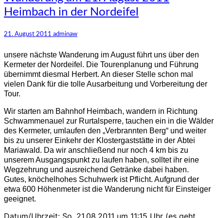
am
Heimbach in der Nordeifel
21.
August
2011
21. August 2011
adminaw
Heimbach
in
unsere nächste Wanderung im August führt uns über den
der
Kermeter der Nordeifel. Die Tourenplanung und Führung
Nordeifel
übernimmt diesmal Herbert. An dieser Stelle schon mal
vielen Dank für die tolle Ausarbeitung und Vorbereitung der
Tour.
Wir starten am Bahnhof Heimbach, wandern in Richtung
Schwammenauel zur Rurtalsperre, tauchen ein in die Wälder
des Kermeter, umlaufen den „Verbrannten Berg“ und weiter
bis zu unserer Einkehr der Klostergaststätte in der Abtei
Mariawald. Da wir anschließend nur noch 4 km bis zu
unserem Ausgangspunkt zu laufen haben, solltet ihr eine
Wegzehrung und ausreichend Getränke dabei haben.
Gutes, knöchelhohes Schuhwerk ist Pflicht. Aufgrund der
etwa 600 Höhenmeter ist die Wanderung nicht für Einsteiger
geeignet.
Datum/Uhrzeit: So. 21.08.2011 um 11:15 Uhr (es geht