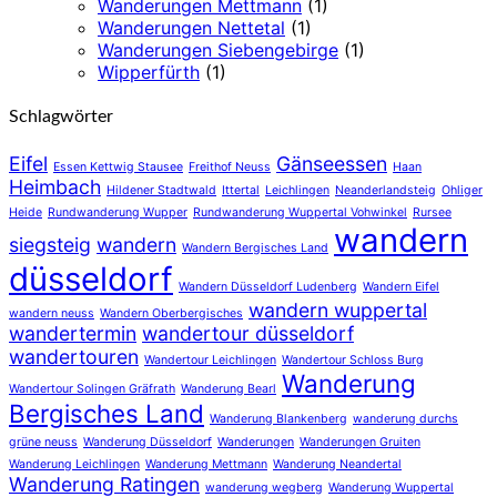
Wanderungen Mettmann
(1)
Wanderungen Nettetal
(1)
Wanderungen Siebengebirge
(1)
Wipperfürth
(1)
Schlagwörter
Eifel
Gänseessen
Essen Kettwig Stausee
Freithof Neuss
Haan
Heimbach
Hildener Stadtwald
Ittertal
Leichlingen
Neanderlandsteig
Ohliger
Heide
Rundwanderung Wupper
Rundwanderung Wuppertal Vohwinkel
Rursee
wandern
siegsteig
wandern
Wandern Bergisches Land
düsseldorf
Wandern Düsseldorf Ludenberg
Wandern Eifel
wandern wuppertal
wandern neuss
Wandern Oberbergisches
wandertermin
wandertour düsseldorf
wandertouren
Wandertour Leichlingen
Wandertour Schloss Burg
Wanderung
Wandertour Solingen Gräfrath
Wanderung Bearl
Bergisches Land
Wanderung Blankenberg
wanderung durchs
grüne neuss
Wanderung Düsseldorf
Wanderungen
Wanderungen Gruiten
Wanderung Leichlingen
Wanderung Mettmann
Wanderung Neandertal
Wanderung Ratingen
wanderung wegberg
Wanderung Wuppertal