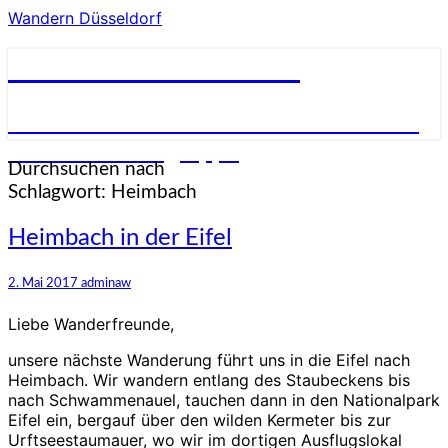
Wandern Düsseldorf
Wandern Düsseldorf
Wandern in und um Düsseldorf in einer
netten Wandergruppe
Durchsuchen nach
Schlagwort:
Heimbach
Heimbach
Heimbach in der Eifel
in
der
2. Mai 2017
adminaw
Eifel
Liebe Wanderfreunde,
unsere nächste Wanderung führt uns in die Eifel nach
Heimbach. Wir wandern entlang des Staubeckens bis
nach Schwammenauel, tauchen dann in den Nationalpark
Eifel ein, bergauf über den wilden Kermeter bis zur
Urftseestaumauer, wo wir im dortigen Ausflugslokal