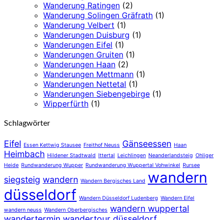
Wanderung Ratingen
(2)
Wanderung Solingen Gräfrath
(1)
Wanderung Velbert
(1)
Wanderungen Duisburg
(1)
Wanderungen Eifel
(1)
Wanderungen Gruiten
(1)
Wanderungen Haan
(2)
Wanderungen Mettmann
(1)
Wanderungen Nettetal
(1)
Wanderungen Siebengebirge
(1)
Wipperfürth
(1)
Schlagwörter
Eifel
Gänseessen
Essen Kettwig Stausee
Freithof Neuss
Haan
Heimbach
Hildener Stadtwald
Ittertal
Leichlingen
Neanderlandsteig
Ohliger
Heide
Rundwanderung Wupper
Rundwanderung Wuppertal Vohwinkel
Rursee
wandern
siegsteig
wandern
Wandern Bergisches Land
düsseldorf
Wandern Düsseldorf Ludenberg
Wandern Eifel
wandern wuppertal
wandern neuss
Wandern Oberbergisches
wandertermin
wandertour düsseldorf