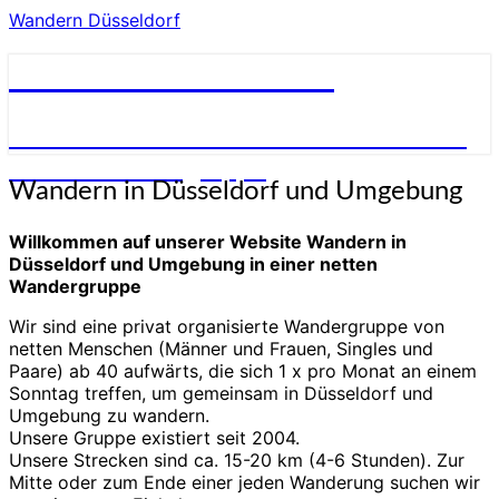
Wandern Düsseldorf
Wandern Düsseldorf
Wandern in und um Düsseldorf in einer
netten Wandergruppe
Wandern
Wandern in Düsseldorf und Umgebung
in
Düsseldorf
Willkommen auf unserer Website Wandern in
und
Düsseldorf und Umgebung in einer netten
Umgebung
Wandergruppe
Wir sind eine privat organisierte Wandergruppe von
netten Menschen (Männer und Frauen, Singles und
Paare) ab 40 aufwärts, die sich 1 x pro Monat an einem
Sonntag treffen, um gemeinsam in Düsseldorf und
Umgebung zu wandern.
Unsere Gruppe existiert seit 2004.
Unsere Strecken sind ca. 15-20 km (4-6 Stunden). Zur
Mitte oder zum Ende einer jeden Wanderung suchen wir